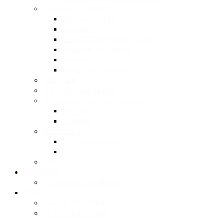
Kampeeruitrusting
Wat voor tent?
Mijn tent
Accessoires voor mijn tent
Slaapzak en matras
Brander
Potten en pannen
Reparatie
Kleine handigheidjes
De voorbereiding van een reis
De route
Training
Onderweg
Een kantoorbaan
Eten
Tot slot
Ligfietsen
Klimmen op de ligfiets
English
Tour de Scandinavia
To the North Cape