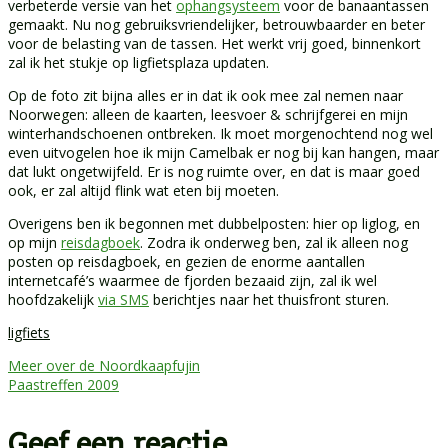
verbeterde versie van het
ophangsysteem
voor de banaantassen
gemaakt. Nu nog gebruiksvriendelijker, betrouwbaarder en beter
voor de belasting van de tassen. Het werkt vrij goed, binnenkort
zal ik het stukje op ligfietsplaza updaten.
Op de foto zit bijna alles er in dat ik ook mee zal nemen naar
Noorwegen: alleen de kaarten, leesvoer & schrijfgerei en mijn
winterhandschoenen ontbreken. Ik moet morgenochtend nog wel
even uitvogelen hoe ik mijn Camelbak er nog bij kan hangen, maar
dat lukt ongetwijfeld. Er is nog ruimte over, en dat is maar goed
ook, er zal altijd flink wat eten bij moeten.
Overigens ben ik begonnen met dubbelposten: hier op liglog, en
op mijn
reisdagboek
. Zodra ik onderweg ben, zal ik alleen nog
posten op reisdagboek, en gezien de enorme aantallen
internetcafé’s waarmee de fjorden bezaaid zijn, zal ik wel
hoofdzakelijk
via SMS
berichtjes naar het thuisfront sturen.
ligfiets
Meer over de Noordkaapfujin
Paastreffen 2009
Geef een reactie