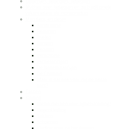
Ligfietsen, ligfietsen, ligfietsen
Mythes over ligfietsen en de traditionele
vakantiefiets als nicheproduct
Mijn fiets, en detail
Aandrijving
Remmen
Wielen
Banden
Pedalen
Verlichting
Verbeteringen
De Noordkaapfujin
De Chamsin
Maar is dat ook voor mij de beste
fiets?
Tassen
Kleding
Welke merken voor ligfietskleding?
Regenkleding
Sokken
Schoenen
Kleding voor na het fietsen