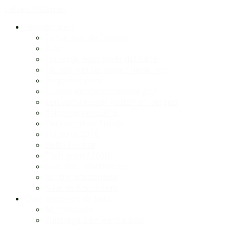
Fietsers Afstappen
Reisverhalen
Terug naar de fjorden
Rust
Frankrijk, voor zover dat lukte
Fietsen met de longen die ik heb
De grootste les
Tussen eerste en tweede golf
Een verhaal over kusten en bergen
#Noordwaarts2018
Zwerven door Europa
Frankrijk 2016
Delft-Tromsø
Toch geen 12000
Oostzee – Waddenzee
Rondje Scandinavië
Naar de Noordkaap
Over reizen op de fiets
Mijn filosofie
Vuistregels en leentjebuur