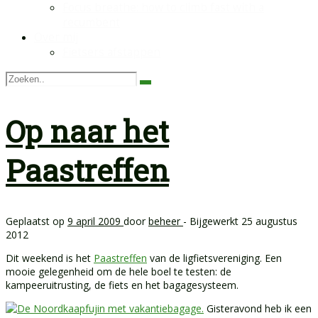
Focus breathe: how to climb fast with a
recumbent
Over mij
Fietsers afstappen
Op naar het
Paastreffen
Geplaatst op
9 april 2009
door
beheer
- Bijgewerkt
25 augustus
2012
Dit weekend is het
Paastreffen
van de ligfietsvereniging. Een
mooie gelegenheid om de hele boel te testen: de
kampeeruitrusting, de fiets en het bagagesysteem.
Gisteravond heb ik een