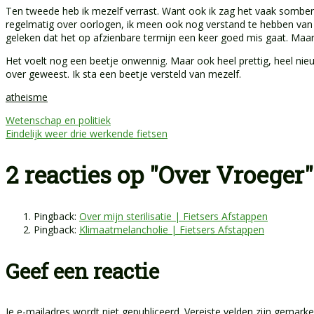
Ten tweede heb ik mezelf verrast. Want ook ik zag het vaak somber
regelmatig over oorlogen, ik meen ook nog verstand te hebben van e
geleken dat het op afzienbare termijn een keer goed mis gaat. Maar n
Het voelt nog een beetje onwennig. Maar ook heel prettig, heel nie
over geweest. Ik sta een beetje versteld van mezelf.
atheisme
Wetenschap en politiek
Eindelijk weer drie werkende fietsen
2 reacties op "Over Vroeger"
Pingback:
Over mijn sterilisatie | Fietsers Afstappen
Pingback:
Klimaatmelancholie | Fietsers Afstappen
Geef een reactie
Je e-mailadres wordt niet gepubliceerd.
Vereiste velden zijn gemar