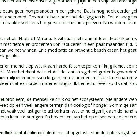
s niet alleen historisch afgenomen, hij lijkt in een vrije val terecht
 eeuw geen hongersnoden meer gekend. Dat is nog nooit eerder geb
dan ondervoed. Onvoorstelbaar hoe snel dat gegaan is. Een eeuw gele
en maakte wel eens hongersnood mee in zijn leven. Nu worden de mee
t, net als Ebola of Malaria. Ik wil daar niets aan afdoen. Maar ik ben we
n met tientallen procenten kon reduceren in een paar maanden tijd. D
an we het winnen. Er is medicatie en preventie beschikbaar, het gaa
ok gelukt.
 en me richt op wat ik aan harde feiten tegenkom, krijg ik niet de ind
t. Maar betekent dat niet dat de taart als geheel groter is geworden
er miljoenenbonussen krijgen, hun schoenen in elkaar laten naaien v
m dat een orde minder ernstig is. Ik ben echt liever zo dik dat ik op m
milieuprobleem, de menselijke druk op het ecosysteem. Alle andere we
Het speelt op een veel langere termijn dan oorlog of honger. Sommig
et vaak veel lastiger te achterhalen wat er nu eigenlijk aan de hand
en in kaart te brengen. En bovendien kan het oplossen van de ander
 flink aantal milieuproblemen is al opgelost, zit in de oplossingsfase