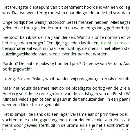
Het treurigste dieptepunt van dit sentiment hoorde ik van een colle
was. Dat we weer terug moesten naar die goede oude tijd voordat de
Ongelooflijk hoe weinig historisch besef mensen hebben. Alledaags
geleden de toen geldende normen en waarden grondig gefileerd zijn
Hierdoor ben ik verder na gaan denken. Want als onze normen en wa
beter zijn dan vroeger? Een tijdje geleden las ik een
uiterst interessa
bewijsmateriaal wijst in maar één richting: de mens is niet alleen 
duizelingwekkende vaart vredelievender aan het worden.
Pardon? De laatste pakweg honderd jaar? De eeuw van Verdun, Ausw
oorlogsgeweld?
Ja, zegt Steven Pinker, want hadden wij ons gedragen zoals een trib
Maar het houdt daarmee niet op; de bloedigste oorlog van de 21e ee
Heel erg veel. In de orde-grootte van de veldslagen van de Eerste W
Mindere veldslagen telden al gauw in de tienduizenden, in een paar
weer een flinke factor gedaald.
Het is simpel: de kans dat een jager-verzamelaar of primitieve boe
vochten mee en krijgsgevangenen, daar deden ze niet aan. Nu staat
mens door geweld sterft, zit in de promillen als je het slecht treft. 