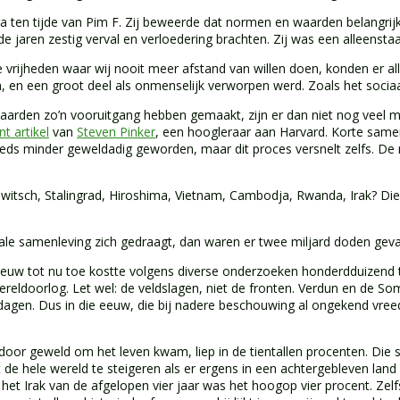
ga ten tijde van Pim F. Zij beweerde dat normen en waarden belangrijk
 jaren zestig verval en verloedering brachten. Zij was een alleenst
e vrijheden waar wij nooit meer afstand van willen doen, konden er
, en een groot deel als onmenselijk verworpen werd. Zoals het soci
arden zo’n vooruitgang hebben gemaakt, zijn er dan niet nog veel me
nt artikel
van
Steven Pinker
, een hoogleraar aan Harvard. Korte samen
steeds minder geweldadig geworden, maar dit proces versnelt zelfs. De
itsch, Stalingrad, Hiroshima, Vietnam, Cambodja, Rwanda, Irak? Di
ale samenleving zich gedraagt, dan waren er twee miljard doden geval
uw tot nu toe kostte volgens diverse onderzoeken honderdduizend tot
ereldoorlog. Let wel: de veldslagen, niet de fronten. Verdun en de S
 dagen. Dus in die eeuw, die bij nadere beschouwing al ongekend vre
r door geweld om het leven kwam, liep in de tientallen procenten. Di
 de hele wereld te steigeren als er ergens in een achtergebleven la
In het Irak van de afgelopen vier jaar was het hoogop vier procent. Zelf