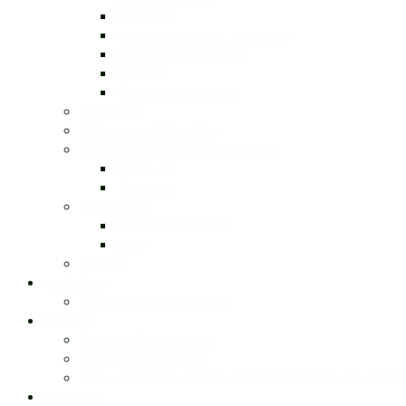
Mijn tent
Accessoires voor mijn tent
Slaapzak en matras
Brander
Potten en pannen
Reparatie
Kleine handigheidjes
De voorbereiding van een reis
De route
Training
Onderweg
Een kantoorbaan
Eten
Tot slot
Ligfietsen
Klimmen op de ligfiets
English
Tour de Scandinavia
To the North Cape
Focus breathe: how to climb fast with a recumbe
Over mij