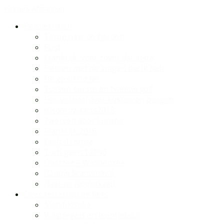
Fietsers Afstappen
Reisverhalen
Terug naar de fjorden
Rust
Frankrijk, voor zover dat lukte
Fietsen met de longen die ik heb
De grootste les
Tussen eerste en tweede golf
Een verhaal over kusten en bergen
#Noordwaarts2018
Zwerven door Europa
Frankrijk 2016
Delft-Tromsø
Toch geen 12000
Oostzee – Waddenzee
Rondje Scandinavië
Naar de Noordkaap
Over reizen op de fiets
Mijn filosofie
Vuistregels en leentjebuur