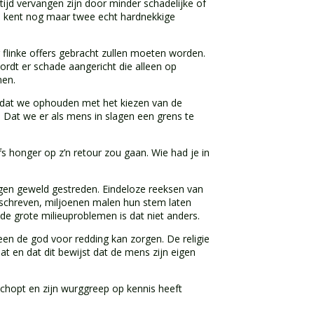
 tijd vervangen zijn door minder schadelijke of
d, kent nog maar twee echt hardnekkige
flinke offers gebracht zullen moeten worden.
ordt er schade aangericht die alleen op
nen.
s dat we ophouden met het kiezen van de
 Dat we er als mens in slagen een grens te
s honger op z’n retour zou gaan. Wie had je in
egen geweld gestreden. Eindeloze reeksen van
eschreven, miljoenen malen hun stem laten
de grote milieuproblemen is dat niet anders.
leen de god voor redding kan zorgen. De religie
 en dat dit bewijst dat de mens zijn eigen
eschopt en zijn wurggreep op kennis heeft