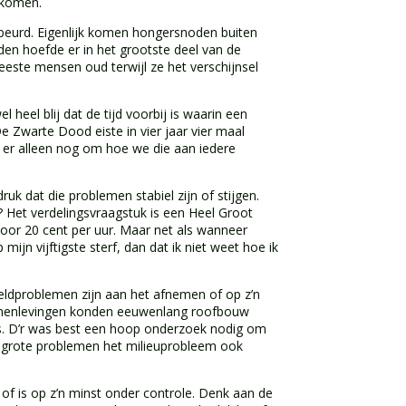
gekomen.
eurd. Eigenlijk komen hongersnoden buiten
den hoefde er in het grootste deel van de
ste mensen oud terwijl ze het verschijnsel
l heel blij dat de tijd voorbij is waarin een
e Zwarte Dood eiste in vier jaar vier maal
t er alleen nog om hoe we die aan iedere
ruk dat die problemen stabiel zijn of stijgen.
? Het verdelingsvraagstuk is een Heel Groot
oor 20 cent per uur. Maar net als wanneer
ijn vijftigste sterf, dan dat ik niet weet hoe ik
reldproblemen zijn aan het afnemen of op z’n
e samenlevingen konden eeuwenlang roofbouw
 is. D’r was best een hoop onderzoek nodig om
e grote problemen het milieuprobleem ook
 of is op z’n minst onder controle. Denk aan de