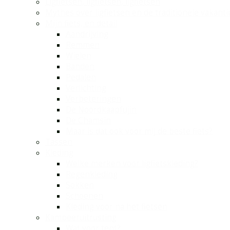
Ligfietsen, ligfietsen, ligfietsen
Mythes over ligfietsen en de traditionele vakanti
Mijn fiets, en detail
Aandrijving
Remmen
Wielen
Banden
Pedalen
Verlichting
Verbeteringen
De Noordkaapfujin
De Chamsin
Maar is dat ook voor mij de beste fiets?
Tassen
Kleding
Welke merken voor ligfietskleding?
Regenkleding
Sokken
Schoenen
Kleding voor na het fietsen
Kampeeruitrusting
Wat voor tent?