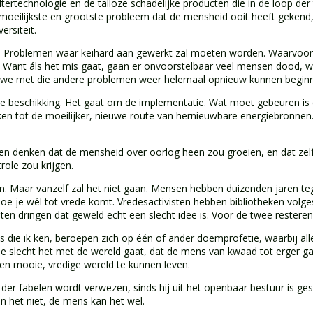
iltertechnologie en de talloze schadelijke producten die in de loop der
et moeilijkste en grootste probleem dat de mensheid ooit heeft geken
ersiteit.
n. Problemen waar keihard aan gewerkt zal moeten worden. Waarvoor 
. Want áls het mis gaat, gaan er onvoorstelbaar veel mensen dood, w
 dat we met die andere problemen weer helemaal opnieuw kunnen begin
ze beschikking. Het gaat om de implementatie. Wat moet gebeuren i
en tot de moeilijker, nieuwe route van hernieuwbare energiebronnen.
nen denken dat de mensheid over oorlog heen zou groeien, en dat zelf
ole zou krijgen.
ken. Maar vanzelf zal het niet gaan. Mensen hebben duizenden jaren t
oe je wél tot vrede komt. Vredesactivisten hebben bibliotheken volg
en dringen dat geweld echt een slecht idee is. Voor de twee resteren
es die ik ken, beroepen zich op één of ander doemprofetie, waarbij al
 slecht het met de wereld gaat, dat de mens van kwaad tot erger gaat
een mooie, vredige wereld te kunnen leven.
k der fabelen wordt verwezen, sinds hij uit het openbaar bestuur is g
n het niet, de mens kan het wel.