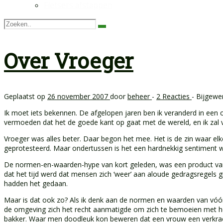
Fietsers afstappen
Over Vroeger
Geplaatst op
26 november 2007
door
beheer
-
2 Reacties
- Bijgewe
Ik moet iets bekennen. De afgelopen jaren ben ik veranderd in een o
vermoeden dat het de goede kant op gaat met de wereld, en ik zal 
Vroeger was alles beter. Daar begon het mee. Het is de zin waar el
geprotesteerd. Maar ondertussen is het een hardnekkig sentiment waa
De normen-en-waarden-hype van kort geleden, was een product van 
dat het tijd werd dat mensen zich ‘weer’ aan aloude gedragsregels
hadden het gedaan.
Maar is dat ook zo? Als ik denk aan de normen en waarden van vóó
de omgeving zich het recht aanmatigde om zich te bemoeien met he
bakker. Waar men doodleuk kon beweren dat een vrouw een verkracht