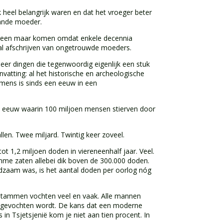
 heel belangrijk waren en dat het vroeger beter
aande moeder.
 alleen maar komen omdat enkele decennia
aal afschrijven van ongetrouwde moeders.
er dingen die tegenwoordig eigenlijk een stuk
vatting: al het historische en archeologische
 mens is sinds een eeuw in een
e eeuw waarin 100 miljoen mensen stierven door
len. Twee miljard. Twintig keer zoveel.
 1,2 miljoen doden in viereneenhalf jaar. Veel.
omme zaten allebei dik boven de 300.000 doden.
edzaam was, is het aantal doden per oorlog nóg
e stammen vochten veel en vaak. Alle mannen
nd gevochten wordt. De kans dat een moderne
s in Tsjetsjenië kom je niet aan tien procent. In