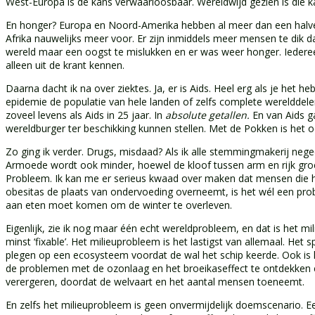
West-Europa is de kans verwaarloosbaar. Wereldwijd gezien is die kan
En honger? Europa en Noord-Amerika hebben al meer dan een halve
Afrika nauwelijks meer voor. Er zijn inmiddels meer mensen te dik 
wereld maar een oogst te mislukken en er was weer honger. Iedere
alleen uit de krant kennen.
Daarna dacht ik na over ziektes. Ja, er is Aids. Heel erg als je het heb
epidemie de populatie van hele landen of zelfs complete werelddele
zoveel levens als Aids in 25 jaar. In
absolute getallen.
En van Aids ga
wereldburger ter beschikking kunnen stellen. Met de Pokken is het o
Zo ging ik verder. Drugs, misdaad? Als ik alle stemmingmakerij negeer
Armoede wordt ook minder, hoewel de kloof tussen arm en rijk groei
Probleem. Ik kan me er serieus kwaad over maken dat mensen die hi
obesitas de plaats van ondervoeding overneemt, is het wél een problee
aan eten moet komen om de winter te overleven.
Eigenlijk, zie ik nog maar één echt wereldprobleem, en dat is het 
minst ‘fixable’. Het milieuprobleem is het lastigst van allemaal. 
plegen op een ecosysteem voordat de wal het schip keerde. Ook is h
de problemen met de ozonlaag en het broeikaseffect te ontdekken 
verergeren, doordat de welvaart en het aantal mensen toeneemt.
En zelfs het milieuprobleem is geen onvermijdelijk doemscenario. Een