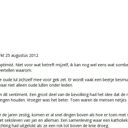
rkt
25 augustus 2012
ptimist. Niet voor wat betreft mijzelf, ik kan nog wel eens wat somber
vertellen waarom.
ke oude lul zichzelf mee voor gek zet. Er wordt vaak een beetje besm
r niet alleen oude lullen onder leiden.
dit sentiment. Een groot deel van de bevolking had het idee dat d
 gingen houden. Vroeger was het beter. Toen waren de mensen netjes 
r de jaren zestig, komen er al snel dingen boven als hoe er toen m
t seksleven van jan en alleman. Een samenleving waar een katholiek 
ing had uitgelokt als ze een rok tot boven de knie droeg.