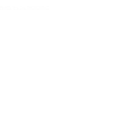
efiets als nicheproduct