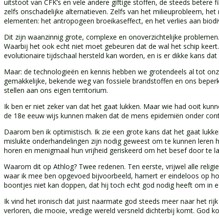
uitstoot van CFK’s en vele andere giftige stoffen, de steeds betere f
zelfs onschadelijke alternatieven. Zelfs van het milieuprobleem, h
elementen: het antropogeen broeikaseffect, en het verlies aan biodiv
Dit zijn waanzinnig grote, complexe en onoverzichtelijke probleme
Waarbij het ook echt niet moet gebeuren dat de wal het schip keert
evolutionaire tijdschaal hersteld kan worden, en is er dikke kans
Maar: de technologieën en kennis hebben we grotendeels al tot on
gemakkelijke, bekende weg van fossiele brandstoffen en ons beperk
stellen aan ons eigen territorium.
Ik ben er niet zeker van dat het gaat lukken. Maar wie had ooit kun
de 18e eeuw wijs kunnen maken dat de mens epidemiën onder contr
Daarom ben ik optimistisch. Ik zie een grote kans dat het gaat luk
mislukte onderhandelingen zijn nodig geweest om te kunnen leren h
horen en menigmaal hun vrijheid geriskeerd om het besef door te lat
Waarom dit op Athlog? Twee redenen. Ten eerste, vrijwel alle religi
waar ik mee ben opgevoed bijvoorbeeld, hamert er eindeloos op hoe
boontjes niet kan doppen, dat hij toch echt god nodig heeft om in 
Ik vind het ironisch dat juist naarmate god steeds meer naar het rij
verloren, die mooie, vredige wereld versneld dichterbij komt. God ko